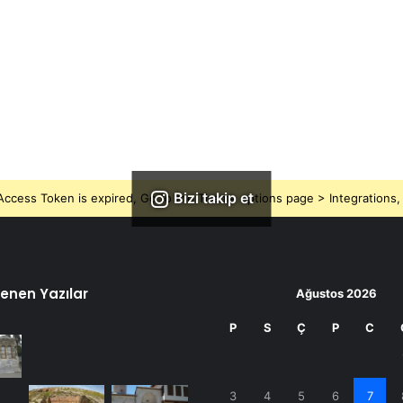
Bizi takip et
ccess Token is expired, Go to the Theme options page > Integrations, t
enen Yazılar
Ağustos 2026
P
S
Ç
P
C
3
4
5
6
7