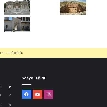
o to refresh it.
Sosyal Ağlar
C
P
Facebook
YouTube
Instagram
1
2
8
9