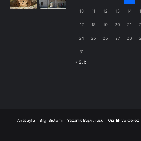
10
11
12
13
14
17
18
19
20
21
24
25
26
27
28
31
« Şub
ı
Anasayfa
Bilgi Sistemi
Yazarlık Başvurusu
Gizlilik ve Çerez 