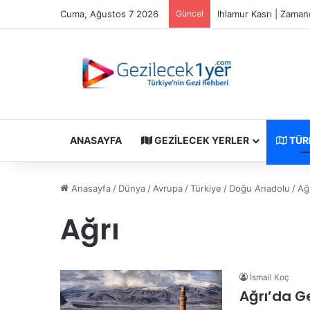
Cuma, Ağustos 7 2026
Güncel
Ihlamur Kasrı | Zaman
ANASAYFA
GEZILECEK YERLER
TÜR
Anasayfa
/
Dünya
/
Avrupa
/
Türkiye
/
Doğu Anadolu
/
Ağ
Ağrı
İsmail Koç
Ağrı’da G