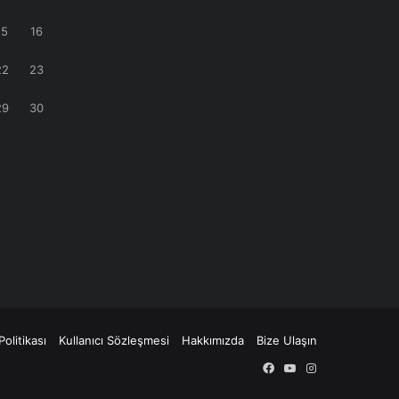
15
16
22
23
29
30
Politikası
Kullanıcı Sözleşmesi
Hakkımızda
Bize Ulaşın
Facebook
YouTube
Instagram