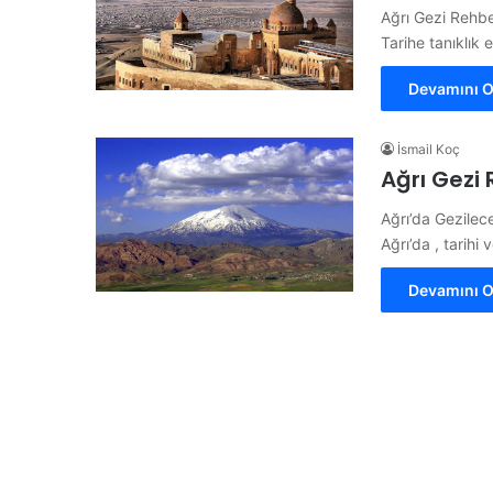
Ağrı Gezi Rehber
Tarihe tanıklık 
Devamını O
İsmail Koç
Ağrı Gezi R
Ağrı’da Gezilec
Ağrı’da , tarihi
Devamını O