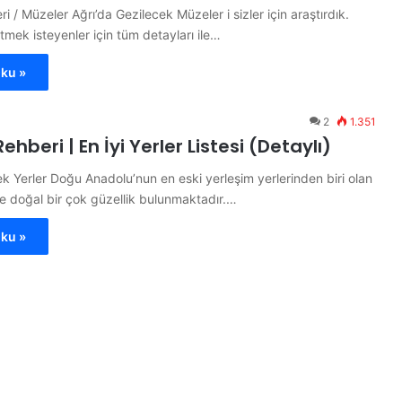
i / Müzeler Ağrı’da Gezilecek Müzeler i sizler için araştırdık.
etmek isteyenler için tüm detayları ile…
ku »
2
1.351
ehberi | En İyi Yerler Listesi (Detaylı)
ek Yerler Doğu Anadolu’nun en eski yerleşim yerlerinden biri olan
 ve doğal bir çok güzellik bulunmaktadır.…
ku »