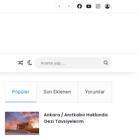
Facebook
YouTube
Instagram
Giriş Yap
Rastgele Makale
Dış görünümü değiştir
Arama
yap
...
Popüler
Son Eklenen
Yorumlar
Ankara / Anıtkabir Hakkında
Gezi Tavsiyelerim