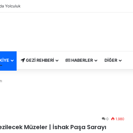
da Yolculuk
KIYE
GEZI REHBERI
HABERLER
DIĞER
rı
0
1.980
ezilecek Müzeler | İshak Paşa Sarayı