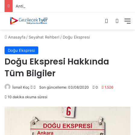
Antik Kentler | Aigai Antik Kenti
Giriş Yap
Dış gö
M
Anasayfa
/
Seyahat Rehberi
/
Doğu Ekspresi
Doğu Ekspresi
Doğu Ekspresi Hakkında
Tüm Bilgiler
Follow
Bir
İsmail Koç
Son güncelleme: 03/08/2020
0
1.526
on
e-
10 dakika okuma süresi
X
posta
göndermek