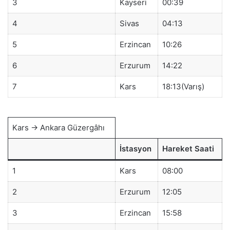
3
Kayseri
00:39
4
Sivas
04:13
5
Erzincan
10:26
6
Erzurum
14:22
7
Kars
18:13(Varış)
Kars → Ankara Güzergâhı
İstasyon
Hareket Saati
1
Kars
08:00
2
Erzurum
12:05
3
Erzincan
15:58