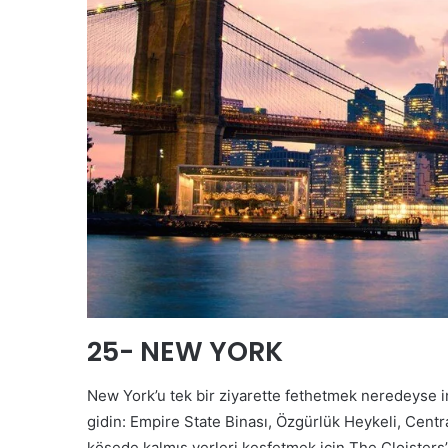
25- NEW YORK
New York’u tek bir ziyarette fethetmek neredeyse 
gidin: Empire State Binası, Özgürlük Heykeli, Cent
köşede kalmış yerleri keşfetmek için The Cloisters’