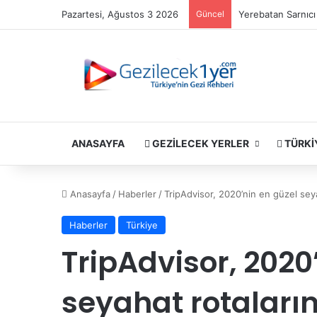
Pazartesi, Ağustos 3 2026
Güncel
Yerebatan Sarnıcı 
ANASAYFA
GEZILECEK YERLER
TÜRKI
Anasayfa
/
Haberler
/
TripAdvisor, 2020’nin en güzel seyah
Haberler
Türkiye
TripAdvisor, 2020
seyahat rotaların