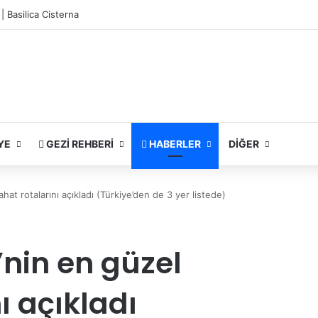
| Basilica Cisterna
YE
GEZI REHBERI
HABERLER
DIĞER
at rotalarını açıkladı (Türkiye’den de 3 yer listede)
’nin en güzel
ı açıkladı