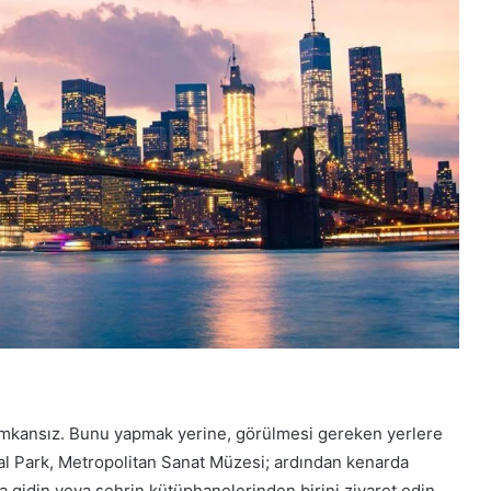
imkansız. Bunu yapmak yerine, görülmesi gereken yerlere
ral Park, Metropolitan Sanat Müzesi; ardından kenarda
a gidin veya şehrin kütüphanelerinden birini ziyaret edin.