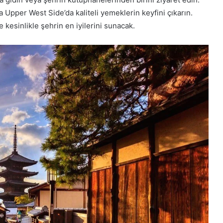
 Upper West Side’da kaliteli yemeklerin keyfini çıkarın.
 kesinlikle şehrin en iyilerini sunacak.