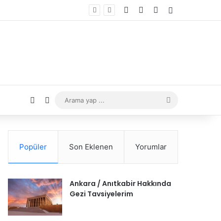
Facebook
YouTube
Instagram
Giriş Yap
Rastgele Makale
Dış görünümü değiştir
Arama
yap
...
Popüler
Son Eklenen
Yorumlar
Ankara / Anıtkabir Hakkında
Gezi Tavsiyelerim