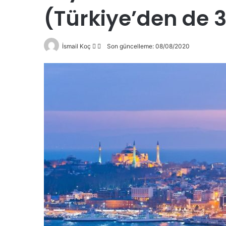
(Türkiye’den de 3
Follow
Bir
İsmail Koç
Son güncelleme: 08/08/2020
on
e-
X
posta
göndermek