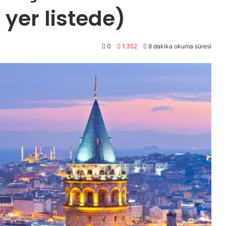
 yer listede)
0
1.352
8 dakika okuma süresi