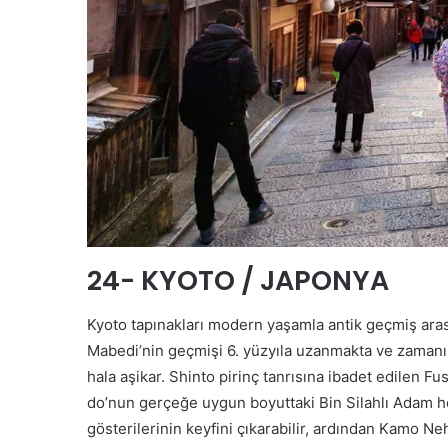
24- KYOTO / JAPONYA
Kyoto tapınakları modern yaşamla antik geçmiş aras
Mabedi’nin geçmişi 6. yüzyıla uzanmakta ve zamanı
hala aşikar. Shinto pirinç tanrısına ibadet edilen F
do’nun gerçeğe uygun boyuttaki Bin Silahlı Adam he
gösterilerinin keyfini çıkarabilir, ardından Kamo Ne