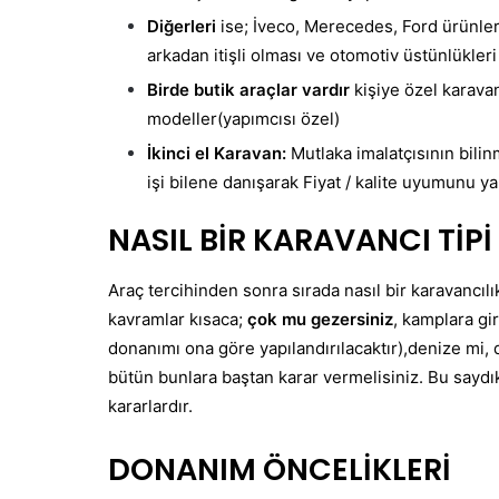
Diğerleri
ise; İveco, Merecedes, Ford ürünle
arkadan itişli olması ve otomotiv üstünlükler
Birde butik araçlar vardır
kişiye özel karav
modeller(yapımcısı özel)
İkinci el Karavan:
Mutlaka imalatçısının bilin
işi bilene danışarak Fiyat / kalite uyumunu yak
NASIL BİR KARAVANCI TİPİ
Araç tercihinden sonra sırada nasıl bir karavancılık 
kavramlar kısaca;
ç
ok mu gezersiniz
, kamplara gir
donanımı ona göre yapılandırılacaktır),denize mi
bütün bunlara baştan karar vermelisiniz. Bu saydı
kararlardır.
DONANIM ÖNCELİKLERİ