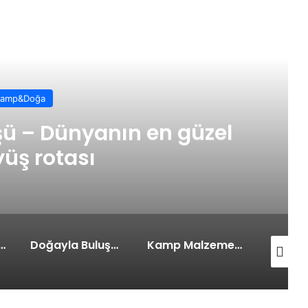
meye Devam Et
Kamp&Doğa
şü – Dünyanın en güzel
üş rotası
t Kurtaracak 6 Kamp Önerisi
Doğayla Buluşmak İçin Gidilebilecek 5 Yer Listesi (Detaylı)
Kamp Malzemeleri Nelerdir?