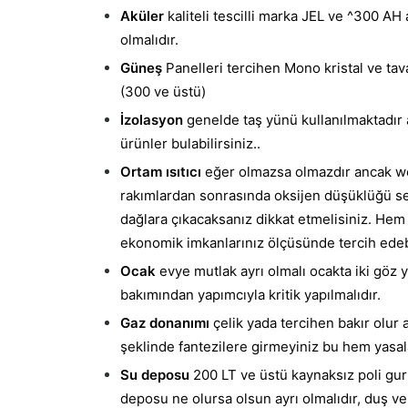
Aküler
kaliteli tescilli marka JEL ve ^300 AH
olmalıdır.
Güneş
Panelleri tercihen Mono kristal ve tav
(300 ve üstü)
İzolasyon
genelde taş yünü kullanılmaktadır 
ürünler bulabilirsiniz..
Ortam ısıtıcı
eğer olmazsa olmazdır ancak web
rakımlardan sonrasında oksijen düşüklüğü seb
dağlara çıkacaksanız dikkat etmelisiniz. Hem 
ekonomik imkanlarınız ölçüsünde tercih edebi
Ocak
evye mutlak ayrı olmalı ocakta iki göz y
bakımından yapımcıyla kritik yapılmalıdır.
Gaz donanımı
çelik yada tercihen bakır olur 
şeklinde fantezilere girmeyiniz bu hem yasal
Su deposu
200 LT ve üstü kaynaksız poli gur
deposu ne olursa olsun ayrı olmalıdır, duş ve 