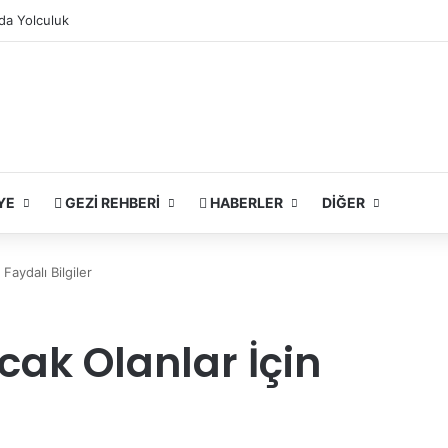
da Yolculuk
YE
GEZI REHBERI
HABERLER
DIĞER
Faydalı Bilgiler
cak Olanlar İçin