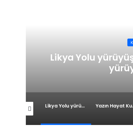
Keşfet
Likya Yolu yürüyü
yürüy
Yaz Kampında Serin Tutacak Öneriler
Likya Yolu yürüyüşü – Dünyanın en güzel yürüyüş rotası
Yazın Haya