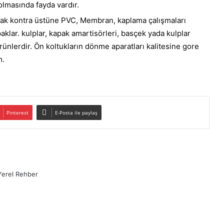
lmasında fayda vardır.
vak kontra üstüne PVC, Membran, kaplama çalışmaları
aklar. kulplar, kapak amartisörleri, basçek yada kulplar
 ürünlerdir. Ön koltukların dönme aparatları kalitesine gore
m.
Pinterest
E-Posta ile paylaş
Yerel Rehber